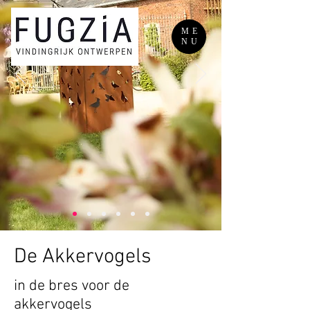
ME
NU
De Akkervogels
in de bres voor de
akkervogels