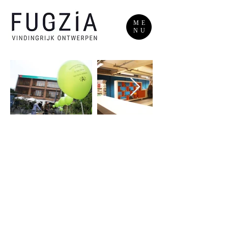
ME
NU