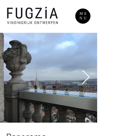
ME
NU