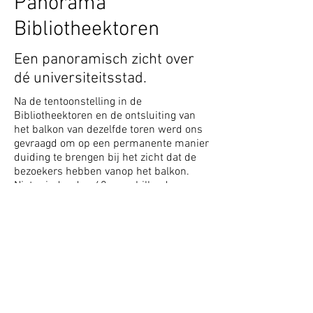
Panorama
Bibliotheektoren
Een panoramisch zicht over
dé universiteitsstad.
Na de tentoonstelling in de
Bibliotheektoren en de ontsluiting van
het balkon van dezelfde toren werd ons
gevraagd om op een permanente manier
duiding te brengen bij het zicht dat de
bezoekers hebben vanop het balkon.
Niet minder dan 48 verschillende
markante gebouwen die zichtbaar zijn in
de 4 windrichtingen worden van de
nodige duiding voorzien. Dit binnen de
KULeuven huisstijl, passend bij de
permanente tentoonstelling én
natuurlijk binnen de normen opgelegd
door Erfgoed.
Kom zeker zelf een kijkje nemen. Alle