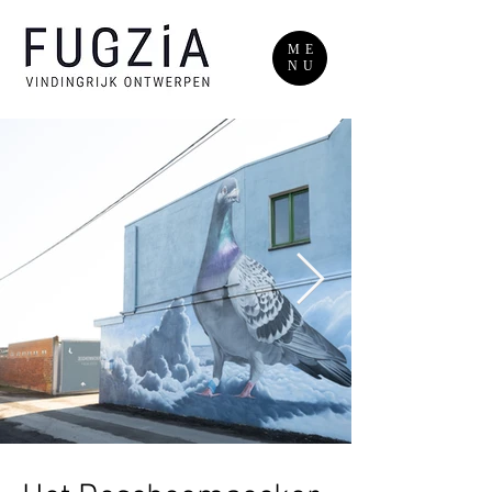
ME
NU