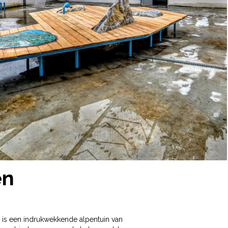
en
58, is een indrukwekkende alpentuin van