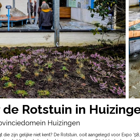
r de Rotstuin in Huizing
rovinciedomein Huizingen
igt die zijn gelijke niet kent? De Rotstuin, ooit aangelegd voor Expo ’